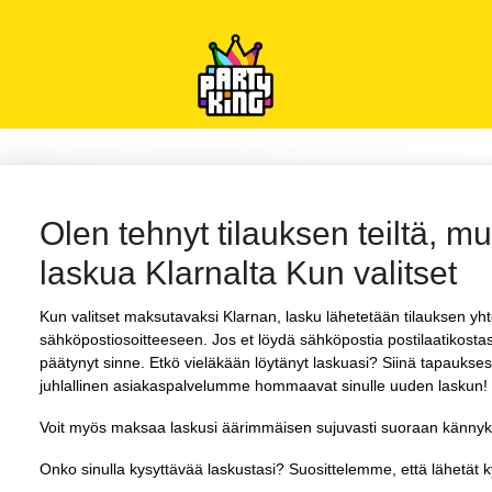
Olen tehnyt tilauksen teiltä, m
laskua Klarnalta Kun valitset
Kun valitset maksutavaksi Klarnan, lasku lähetetään tilauksen y
sähköpostiosoitteeseen. Jos et löydä sähköpostia postilaatikostasi
päätynyt sinne. Etkö vieläkään löytänyt laskuasi? Siinä tapaukses
juhlallinen asiakaspalvelumme
hommaavat sinulle uuden laskun!
Voit myös maksaa laskusi äärimmäisen sujuvasti suoraan kännykä
Onko sinulla kysyttävää laskustasi? Suosittelemme, että lähetä