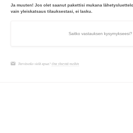
Ja muuten! Jos olet saanut pakettisi mukana lähetysluettel
vain yleiskatsaus tilauksestasi, ei lasku.
Saitko vastauksen kysymykseesi?
Tarvitsetko vielä apua?
Ota yhteyttä meihin