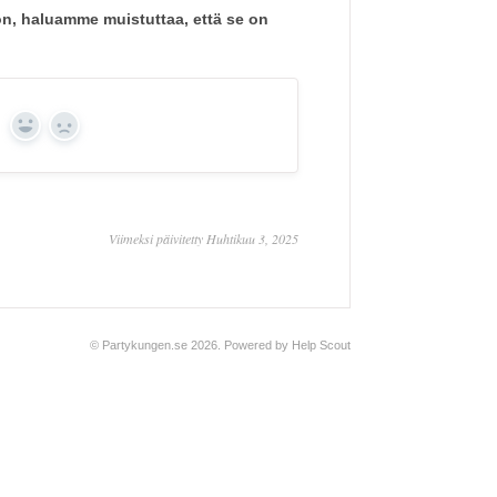
on, haluamme muistuttaa, että se on
Yes
No
Viimeksi päivitetty Huhtikuu 3, 2025
©
Partykungen.se
2026.
Powered by
Help Scout