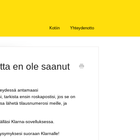
Kotiin
Yhteydenotto
utta en ole saanut
hteydessä antamaasi
, tarkista ensin roskapostisi, jos se on
sa lähetä tilausnumerosi meille, ja
lläsi Klarna-sovelluksessa.
t kysymyksesi suoraan
Klarnalle
!